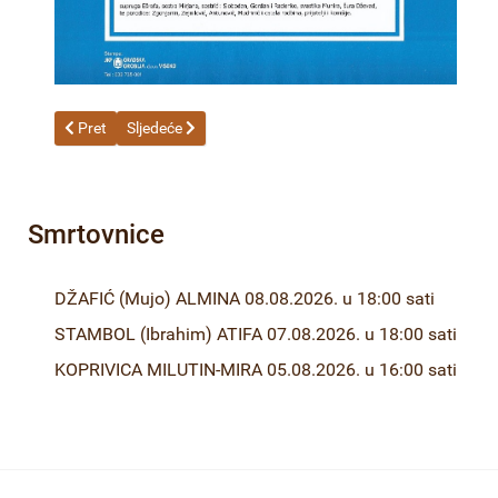
Prethodni članak: BEČIRHODŽIĆ (Hajrudin) NISVETA 09.06.2026
Sljedeći članak: ŠAHINOVIĆ (Rešad) MEHO 08.06.2026.
Pret
Sljedeće
Smrtovnice
DŽAFIĆ (Mujo) ALMINA 08.08.2026. u 18:00 sati
STAMBOL (Ibrahim) ATIFA 07.08.2026. u 18:00 sati
KOPRIVICA MILUTIN-MIRA 05.08.2026. u 16:00 sati