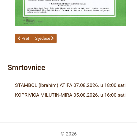
Prethodni članak: ZGONJANIN (Slavko) MILENKO 08.06.2026. u
Sljedeći članak: FEJZIĆ (Mensur) MALIK 04.06.2026. u
Pret
Sljedeće
Smrtovnice
STAMBOL (Ibrahim) ATIFA 07.08.2026. u 18:00 sati
KOPRIVICA MILUTIN-MIRA 05.08.2026. u 16:00 sati
© 2026