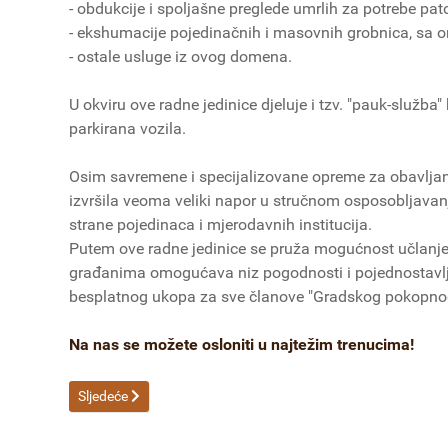
- obdukcije i spoljašne preglede umrlih za potrebe pat
- ekshumacije pojedinačnih i masovnih grobnica, s
- ostale usluge iz ovog domena.
U okviru ove radne jedinice djeluje i tzv. "pauk-služb
parkirana vozila.
Osim savremene i specijalizovane opreme za obavljanj
izvršila veoma veliki napor u stručnom osposobljavanju
strane pojedinaca i mjerodavnih institucija.
Putem ove radne jedinice se pruža mogućnost učlanjen
građanima omogućava niz pogodnosti i pojednostavlje
besplatnog ukopa za sve članove "Gradskog pokopnog
Na nas se možete osloniti u najtežim trenucima!
Sljedeći članak: Gradsko zelenilo
Sljedeće