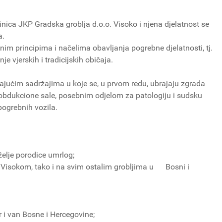
nica JKP Gradska groblja d.o.o. Visoko i njena djelatnost se
a.
m principima i načelima obavljanja pogrebne djelatnosti, tj.
e vjerskih i tradicijskih običaja.
ajućim sadržajima u koje se, u prvom redu, ubrajaju zgrada
obdukcione sale, posebnim odjelom za patologiju i sudsku
pogrebnih vozila.
želje porodice umrlog;
 Visokom, tako i na svim ostalim grobljima u Bosni i
 i van Bosne i Hercegovine;