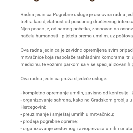
Radna jedinica Pogrebne usluge je osnovna radna jedi
tretira kao djelatnost od posebnog društvenog interes
Njen posao je, od samog početka, zasnovan na osnovni
načelu humanosti i pijeteta prema umrlim, uz poštovanj
Ova radna jedinica je zavidno opremljena svim pripad
mrtvačnice koja raspolaže rashladnim komorama, tri 
medicinu, te voznim parkom sa više specijalizovanih 
Ova radna jedinica pruža sljedeće usluge:
- kompletno opremanje umrlih, zavisno od konfesije i 
- organizovanje sahrana, kako na Gradskom groblju u
Hercegovini;
- preuzimanje i smještaj umrlih u mrtvačnicu;
- prodaja pogrebne opreme;
- organizovanje cestovnog i avioprevoza umrlih unutar