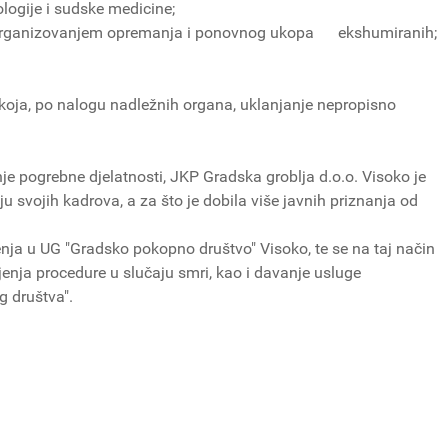
ologije i sudske medicine;
a organizovanjem opremanja i ponovnog ukopa ekshumiranih;
a" koja, po nalogu nadležnih organa, uklanjanje nepropisno
e pogrebne djelatnosti, JKP Gradska groblja d.o.o. Visoko je
 svojih kadrova, a za što je dobila više javnih priznanja od
ja u UG "Gradsko pokopno društvo" Visoko, te se na taj način
nja procedure u slučaju smri, kao i davanje usluge
 društva".