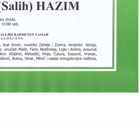
. u 15:00 sati
5. u 13:00 sati