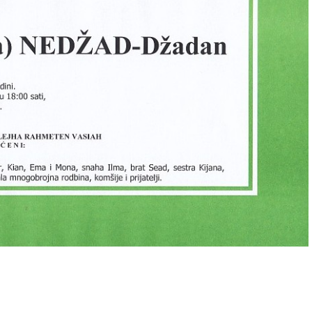
00 sati
09.06.2026. u 18:00 sati