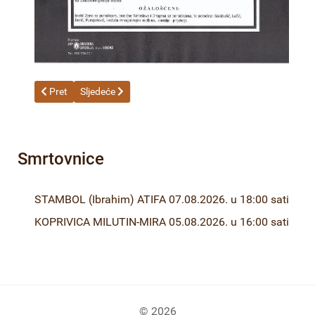
Prethodni članak: BABIĆ (Asim) EKREM 10.04.2026. u 18:00 sa
Sljedeći članak: ŠĆEPANOVIĆ (Jaroslav) MARIJA 02.04
Pret
Sljedeće
Smrtovnice
STAMBOL (Ibrahim) ATIFA 07.08.2026. u 18:00 sati
KOPRIVICA MILUTIN-MIRA 05.08.2026. u 16:00 sati
© 2026