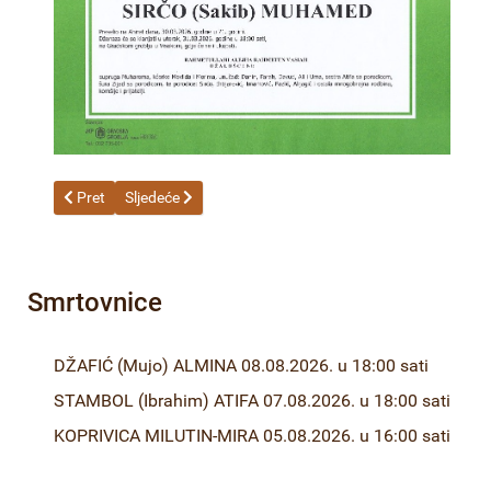
Prethodni članak: ŠĆEPANOVIĆ (Jaroslav) MARIJA 02.04.2026. 
Sljedeći članak: ALIMANOVIĆ (Arif) ASIM-Tarzo 30.03.
Pret
Sljedeće
Smrtovnice
DŽAFIĆ (Mujo) ALMINA 08.08.2026. u 18:00 sati
STAMBOL (Ibrahim) ATIFA 07.08.2026. u 18:00 sati
KOPRIVICA MILUTIN-MIRA 05.08.2026. u 16:00 sati