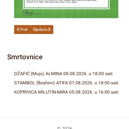
Prethodni članak: ALIMANOVIĆ (Arif) ASIM-Tarzo 30.03.2026. u
Sljedeći članak: KLINO (Hilmija) AMIR - Pile 18.03.2026
Pret
Sljedeće
Smrtovnice
DŽAFIĆ (Mujo) ALMINA 08.08.2026. u 18:00 sati
STAMBOL (Ibrahim) ATIFA 07.08.2026. u 18:00 sati
KOPRIVICA MILUTIN-MIRA 05.08.2026. u 16:00 sati
© 2026