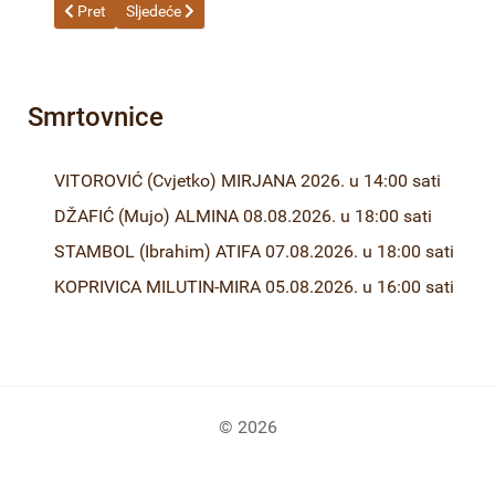
Prethodni članak: ČENGIĆ (Sulejman) SALIHA 17.03.2025. godin
Sljedeći članak: ČEHAJIĆ (Halid) ENVER 04.03.2025. g
Pret
Sljedeće
Smrtovnice
VITOROVIĆ (Cvjetko) MIRJANA 2026. u 14:00 sati
DŽAFIĆ (Mujo) ALMINA 08.08.2026. u 18:00 sati
STAMBOL (Ibrahim) ATIFA 07.08.2026. u 18:00 sati
KOPRIVICA MILUTIN-MIRA 05.08.2026. u 16:00 sati
© 2026