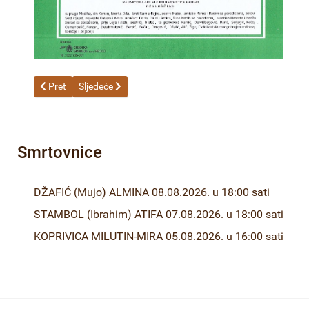
Prethodni članak: BURKO (Salko) FATIMA 15.05.2025. godine u 
Sljedeći članak: DURAKOVIĆ (Mustafa) SADIK 12.05.20
Pret
Sljedeće
Smrtovnice
DŽAFIĆ (Mujo) ALMINA 08.08.2026. u 18:00 sati
STAMBOL (Ibrahim) ATIFA 07.08.2026. u 18:00 sati
KOPRIVICA MILUTIN-MIRA 05.08.2026. u 16:00 sati