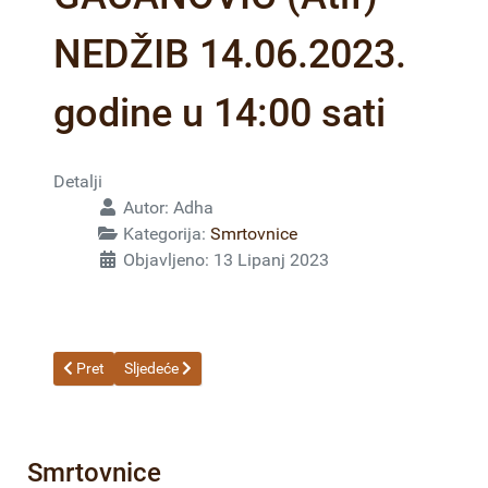
NEDŽIB 14.06.2023.
godine u 14:00 sati
Detalji
Autor:
Adha
Kategorija:
Smrtovnice
Objavljeno: 13 Lipanj 2023
Prethodni članak: DURAKOVIĆ (Šerif) AMIR 14.06.2023. godine 
Sljedeći članak: NOVALIJA (Bajro) RAMIZ 14.06.2023. 
Pret
Sljedeće
Smrtovnice