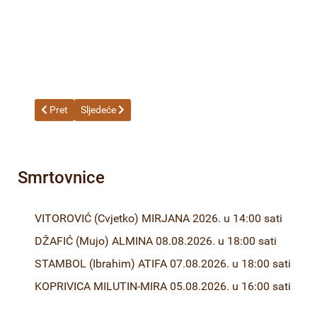
Prethodni članak: 39-22 Odluka o poništenju postupka javne na
Sljedeći članak: Obrazac praćenja realizacije ugovor
Pret
Sljedeće
Smrtovnice
VITOROVIĆ (Cvjetko) MIRJANA 2026. u 14:00 sati
DŽAFIĆ (Mujo) ALMINA 08.08.2026. u 18:00 sati
STAMBOL (Ibrahim) ATIFA 07.08.2026. u 18:00 sati
KOPRIVICA MILUTIN-MIRA 05.08.2026. u 16:00 sati