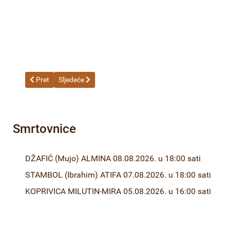
Prethodni članak: 15-22 Odluka o izboru najpovoljnijeg ponuđač
Sljedeći članak: 13-22 Odluka o izboru najpovoljnije
Pret
Sljedeće
Smrtovnice
DŽAFIĆ (Mujo) ALMINA 08.08.2026. u 18:00 sati
STAMBOL (Ibrahim) ATIFA 07.08.2026. u 18:00 sati
KOPRIVICA MILUTIN-MIRA 05.08.2026. u 16:00 sati